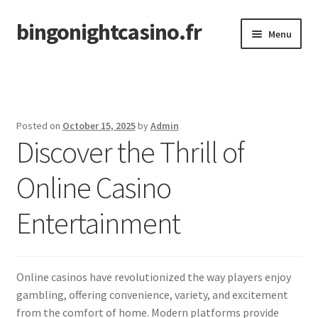
bingonightcasino.fr
Skip
Skip
Menu
to
to
navigation
content
Home
Posted on
October 15, 2025
by
Admin
Discover the Thrill of
Online Casino
Entertainment
Online casinos have revolutionized the way players enjoy
gambling, offering convenience, variety, and excitement
from the comfort of home. Modern platforms provide