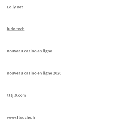
Lolly Bet
ludo.tech
nouveau casino en ligne
nouveau casino en ligne 2026
tttjl0.com
www.flouche.fr