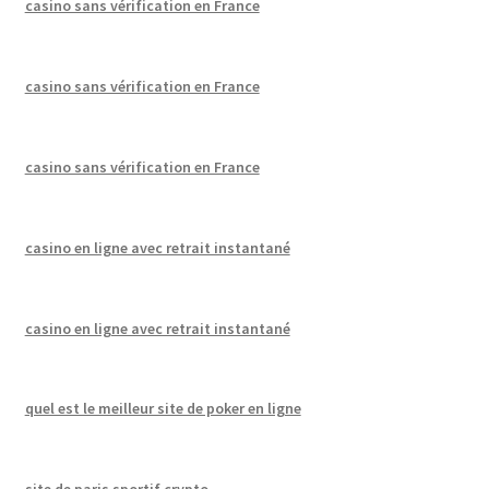
casino sans vérification en France
casino sans vérification en France
casino sans vérification en France
casino en ligne avec retrait instantané
casino en ligne avec retrait instantané
quel est le meilleur site de poker en ligne