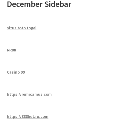
December Sidebar
situs toto togel
RR88
Casino 99
https://remicamus.com
https://888bet.ru.com